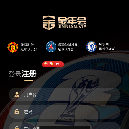
送
18
元
注册
登录