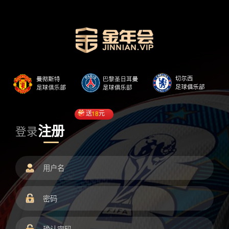
送
18
元
注册
登录