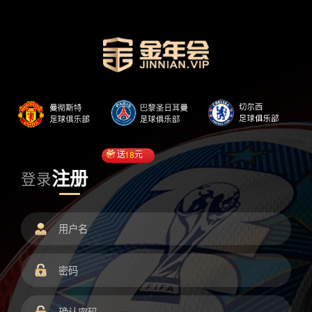
送
18
元
注册
登录